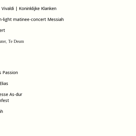
Vivaldi | Koninklijke Klanken
h-light matinee-concert Messiah
ert
ater, Te Deum
s Passion
lias
esse As-dur
mfest
ah